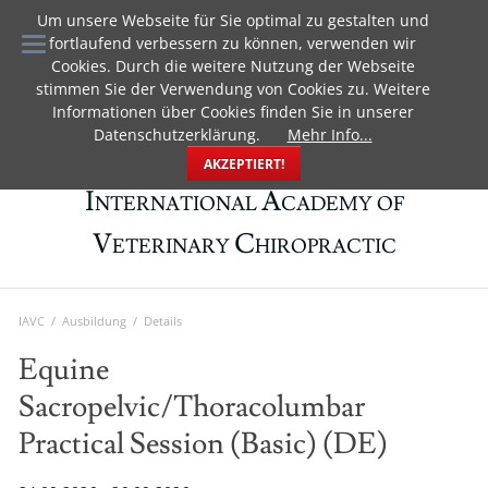
Um unsere Webseite für Sie optimal zu gestalten und
EN
fortlaufend verbessern zu können, verwenden wir
Cookies. Durch die weitere Nutzung der Webseite
stimmen Sie der Verwendung von Cookies zu. Weitere
Informationen über Cookies finden Sie in unserer
Datenschutzerklärung.
Mehr Info...
AKZEPTIERT!
I
A
NTERNATIONAL
CADEMY OF
V
C
ETERINARY
HIROPRACTIC
IAVC
Ausbildung
Details
Equine
Sacropelvic/Thoracolumbar
Practical Session (Basic) (DE)